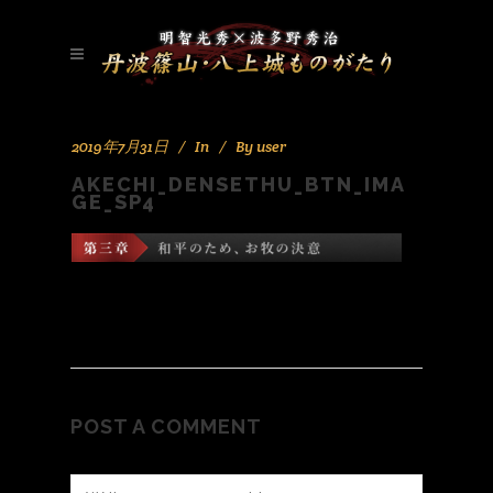
2019年7月31日
In
By
user
AKECHI_DENSETHU_BTN_IMA
GE_SP4
POST A COMMENT